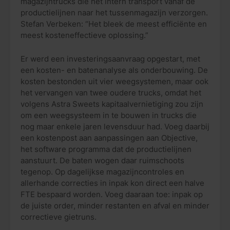
magazijntrucks die het intern transport vanaf de
productielijnen naar het tussenmagazijn verzorgen.
Stefan Verbeken: “Het bleek de meest efficiënte en
meest kosteneffectieve oplossing.”
Er werd een investeringsaanvraag opgestart, met
een kosten- en batenanalyse als onderbouwing. De
kosten bestonden uit vier weegsystemen, maar ook
het vervangen van twee oudere trucks, omdat het
volgens Astra Sweets kapitaalvernietiging zou zijn
om een weegsysteem in te bouwen in trucks die
nog maar enkele jaren levensduur had. Voeg daarbij
een kostenpost aan aanpassingen aan Objective,
het software programma dat de productielijnen
aanstuurt. De baten wogen daar ruimschoots
tegenop. Op dagelijkse magazijncontroles en
allerhande correcties in inpak kon direct een halve
FTE bespaard worden. Voeg daaraan toe: inpak op
de juiste order, minder restanten en afval en minder
correctieve gietruns.