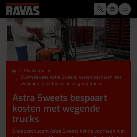
Klantverhalen
Business case Astra Sweets: kosten besparen met
wegende reachtrucks en magazijntrucks
Astra Sweets bespaart
kosten met wegende
trucks
Snoepproducent Astra Sweets kende voorheen niet