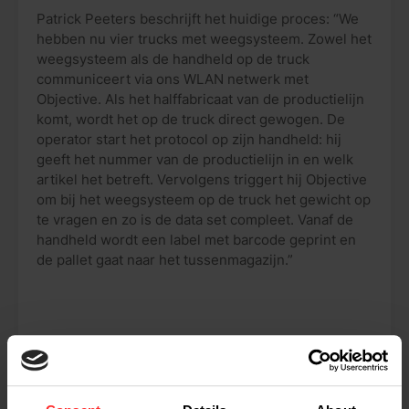
Patrick Peeters beschrijft het huidige proces: “We
hebben nu vier trucks met weegsysteem. Zowel het
weegsysteem als de handheld op de truck
communiceert via ons WLAN netwerk met
Objective. Als het halffabricaat van de productielijn
komt, wordt het op de truck direct gewogen. De
operator start het protocol op zijn handheld: hij
geeft het nummer van de productielijn in en welk
artikel het betreft. Vervolgens triggert hij Objective
om bij het weegsysteem op de truck het gewicht op
te vragen en zo is de data set compleet. Vanaf de
handheld wordt een label met barcode geprint en
de pallet gaat naar het tussenmagazijn.”