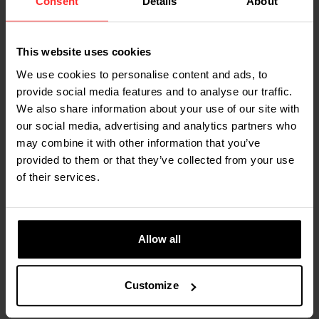
Consent
Details
About
STEFAN VERBEKEN, MANAGER PLANNING & MATERIAL
SUPPLY
“Op een gegeven moment gingen we
This website uses cookies
dagelijks voorraadtellingen doen om
We use cookies to personalise content and ads, to
provide social media features and to analyse our traffic.
de problemen te ondervangen. Dat
We also share information about your use of our site with
kostte ons mankracht die we elders
our social media, advertising and analytics partners who
nuttiger konden inzetten. Met behulp
may combine it with other information that you’ve
van de RAVAS mobiele weegsystemen
provided to them or that they’ve collected from your use
of their services.
genereren we nu echte cijfers en
kunnen we sturen op KPI’s. Dat levert
duidelijke besparingen op, de
Allow all
investering op de weegsystemen was
snel terugverdiend.”
Customize