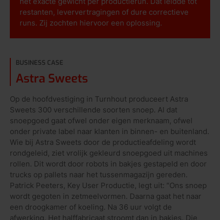
het exacte gewicht per productierun. Dat leidde tot
restanten, leververtragingen of dure correctieve
runs. Zij zochten hiervoor een oplossing.
BUSINESS CASE
Astra Sweets
Op de hoofdvestiging in Turnhout produceert Astra
Sweets 300 verschillende soorten snoep. Al dat
snoepgoed gaat ofwel onder eigen merknaam, ofwel
onder private label naar klanten in binnen- en buitenland.
Wie bij Astra Sweets door de productieafdeling wordt
rondgeleid, ziet vrolijk gekleurd snoepgoed uit machines
rollen. Dit wordt door robots in bakjes gestapeld en door
trucks op pallets naar het tussenmagazijn gereden.
Patrick Peeters, Key User Productie, legt uit: “Ons snoep
wordt gegoten in zetmeelvormen. Daarna gaat het naar
een droogkamer of koeling. Na 36 uur volgt de
afwerking. Het halffabricaat stroomt dan in bakjes. Die