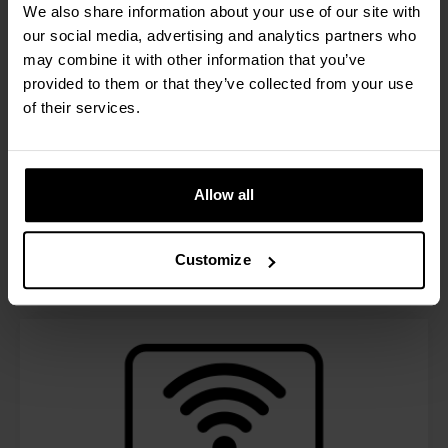
We also share information about your use of our site with
RAVAS Indicator App
our social media, advertising and analytics partners who
De RAVAS Indicator App is een uitbreiding van je
may combine it with other information that you’ve
indicator. Het helpt je bij het verzamelen en
provided to them or that they’ve collected from your use
labelen van weeggegevens. De app verstuurt
of their services.
gegevens in CSV-bestanden via e-mail en kan
zelfstandig werken of in combinatie met RAVAS
RDC software.
Allow all
Lees meer
Customize