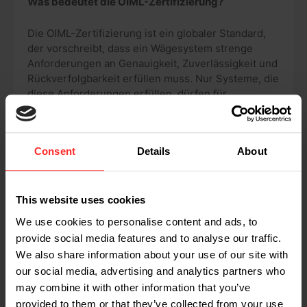
Was bedeutet die OIML-Zertifizierung?
Die OIML-Zertifizierung ist ein globaler Standard,
der vorschreibt, dass ein Wägesystem strenge
Anforderungen an Genauigkeit, Zuverlässigkeit und
Rückverfolgbarkeit erfüllen muss. Nur Systeme, die
diese Anforderungen erfüllen, dürfen für
Transaktionen verwendet werden, bei denen das
Gewicht die Grundlage für den Preis bildet. RAVAS
ist von der NMi für die Durchführung von OIML-
Consent
Details
About
Verifizierungen anerkannt. Viele RAVAS-
Wägesysteme können in einer kalibrierten Version
(OIML-Klasse III) geliefert werden.
This website uses cookies
Was bedeutet die OIML-Zertifizierung in der
We use cookies to personalise content and ads, to
Praxis?
provide social media features and to analyse our traffic.
We also share information about your use of our site with
Mit der OIML-Zertifizierung können Sie die Daten
our social media, advertising and analytics partners who
des Wägesystems für die gewichtsbasierte
may combine it with other information that you’ve
Rechnungsstellung verwenden. Diese eichfähige
provided to them or that they’ve collected from your use