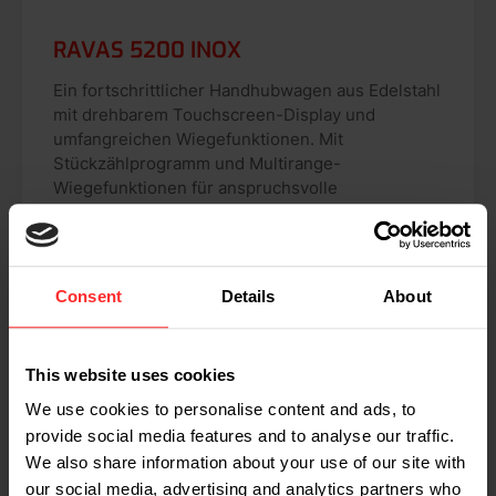
RAVAS 5200 INOX
Ein fortschrittlicher Handhubwagen aus Edelstahl
mit drehbarem Touchscreen-Display und
umfangreichen Wiegefunktionen. Mit
Stückzählprogramm und Multirange-
Wiegefunktionen für anspruchsvolle
Produktions- und Logistikumgebungen.
Wiegekapazität: 2.000 kg
Teil der Skala: 0,2–1 kg
Consent
Details
About
Optional: Ausfährung mit Justierung Klasse
OIML III oder komplett aus Edelstahl
This website uses cookies
We use cookies to personalise content and ads, to
provide social media features and to analyse our traffic.
Mehr lesen
We also share information about your use of our site with
our social media, advertising and analytics partners who