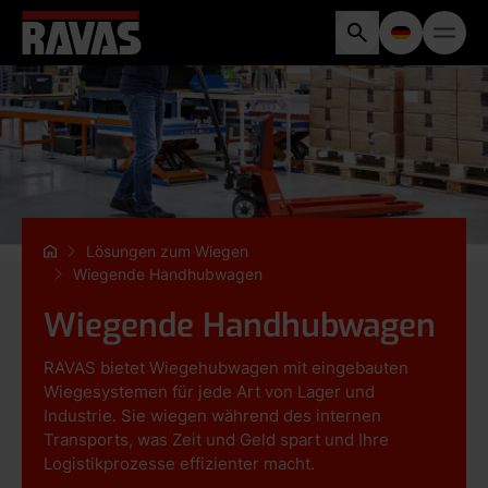
Lösungen zum Wiegen
Wiegende Handhubwagen
Wiegende Handhubwagen
RAVAS bietet Wiegehubwagen mit eingebauten
Wiegesystemen für jede Art von Lager und
Industrie. Sie wiegen während des internen
Transports, was Zeit und Geld spart und Ihre
Logistikprozesse effizienter macht.