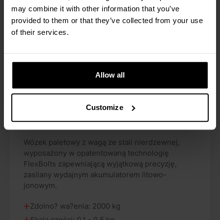
may combine it with other information that you’ve
provided to them or that they’ve collected from your use
of their services.
Allow all
Customize
RAVAS ProLine 5200 INOX
Wózek paletowy z wagą ze stali nierdzewnej,
wyposażony w opatentowaną technologię
FlexBolts zapewniającą wyjątkową precyzję,
zasilany wydajnym akumulatorem litowo-
jonowym.
Zdolno? wa?enia: 2000 kg
Skala części: 0,1 - 0,5 kg