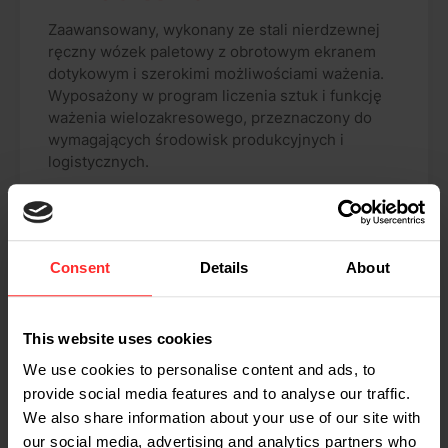
Zaawansowany, wykonany ze stali nierdzewnej
ręczny wózek paletowy z obrotowym ekranem
dotykowym i szerokimi możliwościami ważenia.
Wyposażony w program liczenia sztuk i funkcję
ważenia wielozakresowego, przeznaczony do
wymagających środowisk produkcyjnych i
logistycznych.
Zdolno? wa?enia: 2000 kg
Skala części: 0,2 - 1 kg
Opcjonalnie: wersja ze stali nierdzewnej lub
Consent
Details
About
kalibracja klasy OIML III
This website uses cookies
Czytaj więcej
We use cookies to personalise content and ads, to
provide social media features and to analyse our traffic.
We also share information about your use of our site with
our social media, advertising and analytics partners who