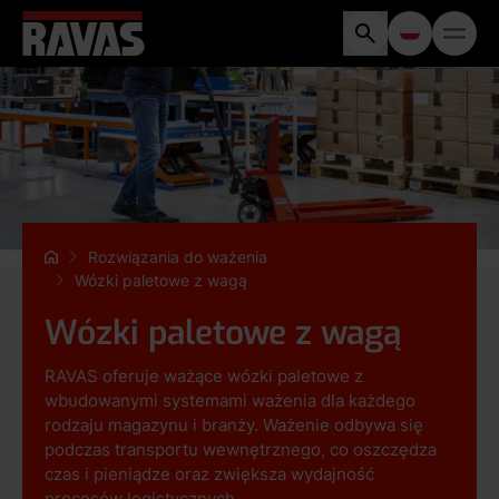
Rozwiązania do ważenia
Wózki paletowe z wagą
Wózki paletowe z wagą
RAVAS oferuje ważące wózki paletowe z
wbudowanymi systemami ważenia dla każdego
rodzaju magazynu i branży. Ważenie odbywa się
podczas transportu wewnętrznego, co oszczędza
czas i pieniądze oraz zwiększa wydajność
procesów logistycznych.