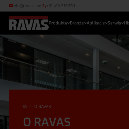
info@ravas.com
+31 418 515220
Produkty
Branże
Aplikacje
Serwis
Hi
O RAVAS
O RAVAS