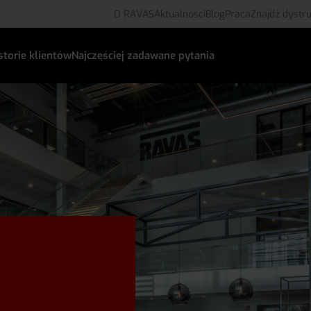
O RAVAS
Aktualności
Blog
Praca
Znajdź dystr
storie klientów
Najczęściej zadawane pytania