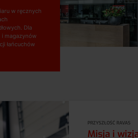
miaru w ręcznych
ach
dłowych. Dla
ji i magazynów
cji łańcuchów
PRZYSZŁOŚĆ RAVAS
Misja i wizj