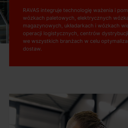
RAVAS integruje technologię ważenia i po
wózkach paletowych, elektrycznych wózk
magazynowych, układarkach i wózkach wi
operacji logistycznych, centrów dystrybuc
we wszystkich branżach w celu optymaliza
dostaw.