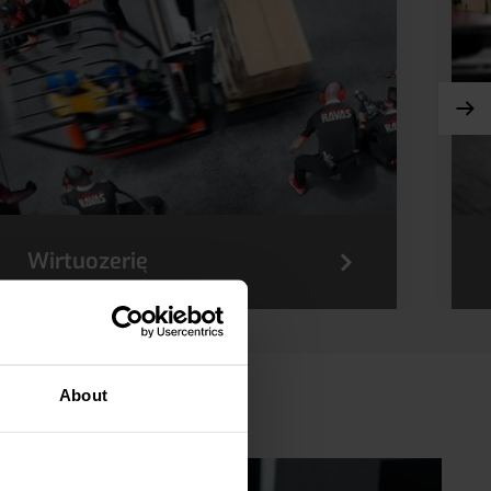
Wirtuozerię
Wykwalifikowany i odpowiedzialny
About