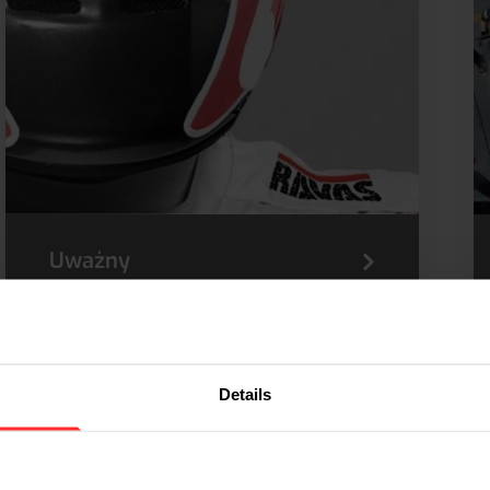
Uważny
Zaangażowany i wspierający
Details