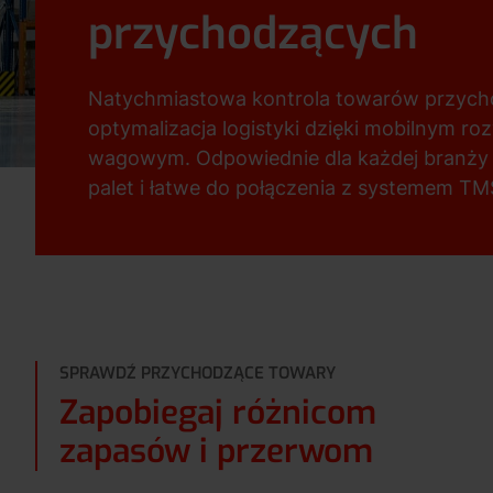
przychodzących
Natychmiastowa kontrola towarów przych
optymalizacja logistyki dzięki mobilnym r
wagowym. Odpowiednie dla każdej branży
palet i łatwe do połączenia z systemem T
SPRAWDŹ PRZYCHODZĄCE TOWARY
Zapobiegaj różnicom
zapasów i przerwom