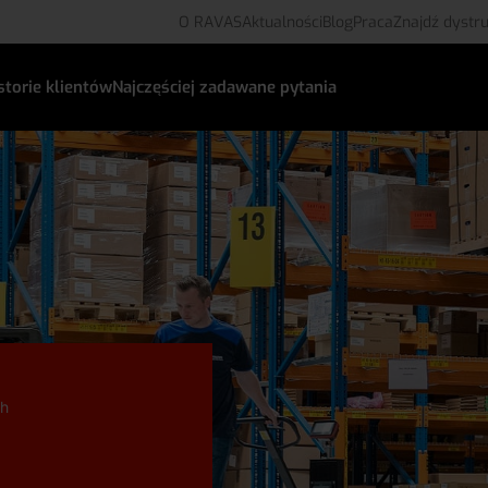
O RAVAS
Aktualności
Blog
Praca
Znajdź dystr
storie klientów
Najczęściej zadawane pytania
ch