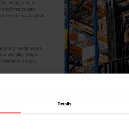
. Wszystkie owoce
y odbiorze towaru
 pozwala zaoszczędzić
Helmond każda paleta
zed wysyłką. Waga
orównaniu z wagą
000-litrowe zbiorniki
stałego w zbiornikach,
Details
tego piwa. Heineken