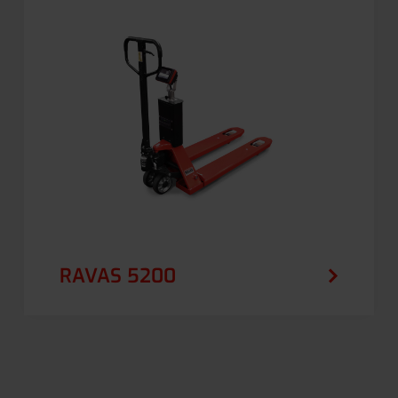
RAVAS 5200
Zaawansowany technologicznie ręczny
wózek paletowy z obrotowym ekranem
dotykowym i rozbudowanymi funkcjami
ważenia. Zawiera program do liczenia sztuk.