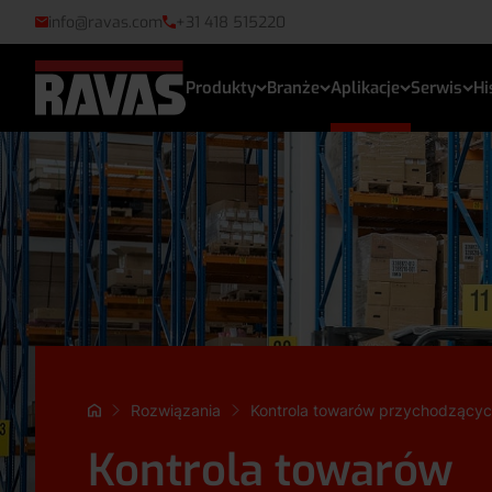
info@ravas.com
+31 418 515220
Produkty
Branże
Aplikacje
Serwis
Hi
Rozwiązania
Kontrola towarów przychodzący
Kontrola towarów