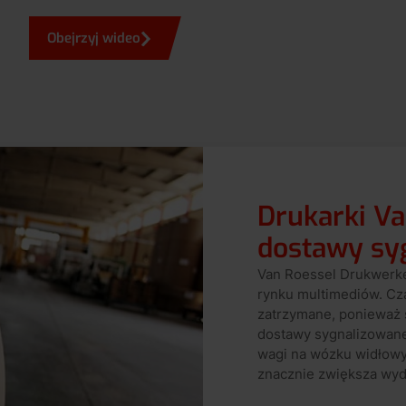
Obejrzyj wideo
Drukarki Va
dostawy sy
Van Roessel Drukwerke
rynku multimediów. Cza
zatrzymane, ponieważ 
dostawy sygnalizowane
wagi na wózku widłowy
znacznie zwiększa wyd