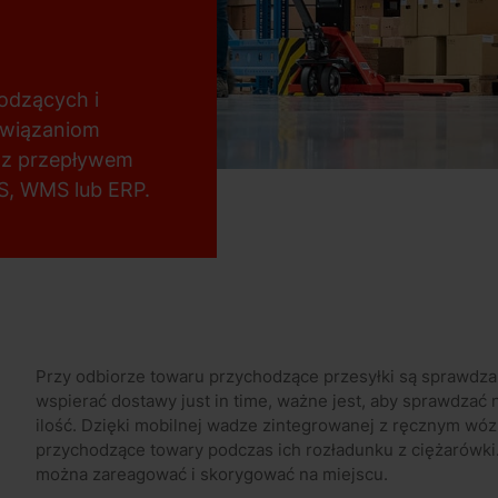
odzących i
ozwiązaniom
 z przepływem
MS, WMS lub ERP.
Przy odbiorze towaru przychodzące przesyłki są sprawdza
wspierać dostawy just in time, ważne jest, aby sprawdzać n
ilość. Dzięki mobilnej wadze zintegrowanej z ręcznym 
przychodzące towary podczas ich rozładunku z ciężarówk
można zareagować i skorygować na miejscu.