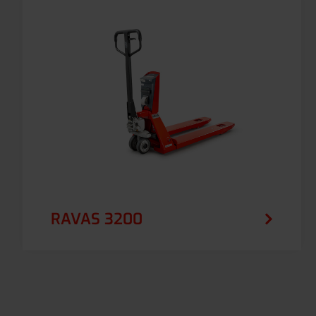
RAVAS 3200
Zaawansowany ręczny wózek paletowy z
rozbudowanymi funkcjami ważenia i
wielozakresową sekcją wagi dla magazynów
i środowisk produkcyjnych.