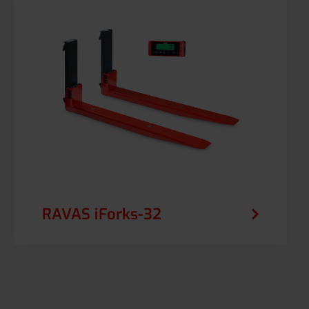
RAVAS iForks-32
RAVAS iForks-32 sprawia, że dokładna waga
podczas transportu wózkiem widłowym jest
łatwa, całkowicie bezprzewodowa i
nieprzerwana.