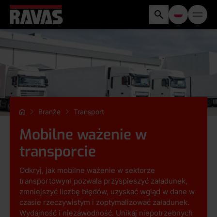
Branże
Transport
Mobilne ważenie w
transporcie
Odkryj, jak mobilne ważenie w sektorze
transportowym pozwala przyspieszyć załadunek,
zmniejszyć liczbę błędów, uzyskać wgląd w dane w
czasie rzeczywistym i zoptymalizować załadunek.
Wydajność i niezawodność. Unikaj niepotrzebnych