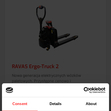
RAVAS Ergo-Truck 2
Nowa generacja elektrycznych wózków
paletowych. Przystępne cenowo i
wszechstronne. Odkryj, jak RAVAS Ergo-Truck 2
optymalizuje Twoje procesy logistyczne.
Nośność: 1.500 kg
Consent
Details
About
Stopniowanie: 0,5 - 1 kg