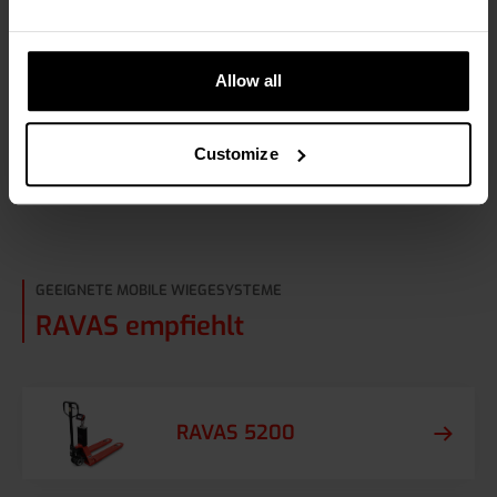
verschiedenen Abfallströmen zu erhalten und zu
überwachen, welche Auswirkungen bestimmte
Verbesserungsmaßnahmen haben, die Sie
einführen.
Allow all
Mehr lesen
Customize
GEEIGNETE MOBILE WIEGESYSTEME
RAVAS empfiehlt
RAVAS 5200