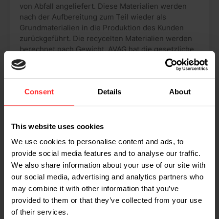
von Abfall angeliefert. Diese Materialien werden
nach der Aufbereitung zum Teil wieder als
Grundmaterialien in die Produktion des Kunden
zurückgeführt. Die recycelten Materialien werden
berechnet nach Gewicht. AVAG hat die gesetzliche
Vorgabe ihren Hyster-Stapler mit einer geeichten
Wiegeeinrichtung auszustatten. Durch die
Verwendung von Anbaugeräten mit Klammer und
Consent
Details
About
Drehkranz sollten aber auch sperrige Güter
transportiert und gewogen werden können.
Smurfit Kappa
This website uses cookies
Smurfit Kappa ist auf die Entwicklung und
We use cookies to personalise content and ads, to
Produktion von im Offsetverfahren bedruckten
provide social media features and to analyse our traffic.
Verpackungen spezialisiert. Die Abfallgewichte
We also share information about your use of our site with
sammeln Sie für die einzelnen Produktionsschritte
our social media, advertising and analytics partners who
pro Tag und Sie vergleichen sie mit den am
may combine it with other information that you’ve
betreffenden Tag ausgeführten
Produktionsaufträgen. Der Zweck des Wiegens
provided to them or that they’ve collected from your use
liegt darin, ein genaues Bild von unseren
of their services.