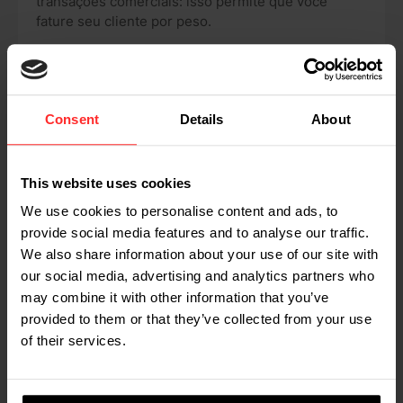
transações comerciais: isso permite que você
fature seu cliente por peso.
impressora térmica
Você pode equipar a balança com uma impressora
Consent
Details
About
embutida
This website uses cookies
Ver todas as especificações
We use cookies to personalise content and ads, to
provide social media features and to analyse our traffic.
We also share information about your use of our site with
our social media, advertising and analytics partners who
may combine it with other information that you’ve
BERT DE GREEFF, DIRETOR DE MARKETING, COMUNICAÇÃO
provided to them or that they’ve collected from your use
E GESTÃO DE PRODUTOS DA RAVAS
of their services.
"O RAVAS Ergo Scissor Lift não só