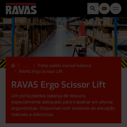
...
Porta-palets manual balança
RAVAS Ergo Scissor Lift
RAVAS Ergo Scissor Lift
Um porta paletes balança de tesoura,
especialmente adequado para trabalhar em alturas
ergonómicas. Disponível com sistemas de elevação
manuais e eléctricos.