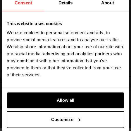
empresariais.
Consent
Details
About
This website uses cookies
REDE GLOBAL DE VENDAS RAVAS
Encontre um revendedor
We use cookies to personalise content and ads, to
provide social media features and to analyse our traffic.
A Ravas orgulha-se da sua rede global de
We also share information about your use of our site with
our social media, advertising and analytics partners who
vendas composta por pontos de venda RAVAS,
may combine it with other information that you’ve
revendedores oficiais, marcas OEM e
provided to them or that they’ve collected from your use
representantes OEM locais.
of their services.
Encontre um revendedor
Allow all
Customize