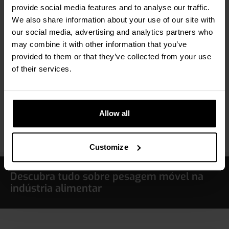
acumular, o carrinho é fácil e rápido de limpar. Isso
provide social media features and to analyse our traffic.
permite pesar diretamente no chão de fábrica, sem
We also share information about your use of our site with
comprometer a segurança ou a precisão. Essa
our social media, advertising and analytics partners who
característica torna esta solução perfeita para a
may combine it with other information that you’ve
indústria alimentar, onde a fiabilidade e a higiene
provided to them or that they’ve collected from your use
andam de mãos dadas.
of their services.
RAVAS ProLine Touch GMP
Allow all
Customize
Descubra tudo sobre pesagem móvel na
indústria alimentar