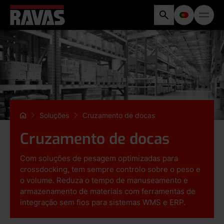
Soluções
Cruzamento de docas
Cruzamento de docas
Com soluções de pesagem optimizadas para
crossdocking, tem sempre controlo sobre o peso e
o volume. Reduza o tempo de manuseamento e
armazenamento de materiais com ferramentas de
integração sem fios para sistemas WMS e ERP.