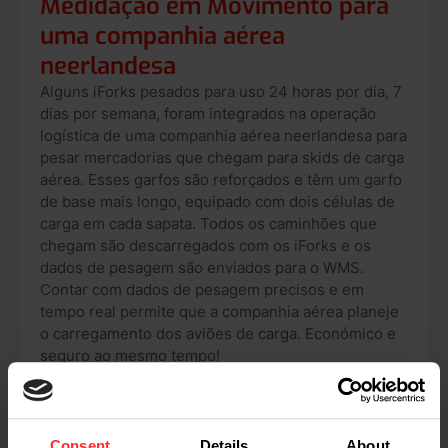
Medidação em Movimento para
uma companhia aérea
neerlandesa
Alguns iForks pesados ​​para uso 24 horas por dia, 7
dias por semana, foram integrados na operação
logística de uma companhia aérea neerlandesa para
pesar mercadorias que chegam para skids de carga
aérea. Esses garfos são reforçados e têm um garfo
de base mais longo, equipado com dois células de
carga em cada sapata. Todos os caminhões que
chegam são descarregados com os iForks e os
dados de pesagem são enviados para o WMS.
Contar com dados de pesagem precisos e em
tempo real permite que a companhia aérea planeje
o carregamento dos aviões de carga. Económico e
seguro ao mesmo tempo!
iForks-32
Consent
Details
About