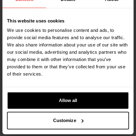
ESTAS EMPRESAS TRABALHAM COM A RAVAS
This website uses cookies
Parceiros de dimensionamento
We use cookies to personalise content and ads, to
provide social media features and to analyse our traffic.
We also share information about your use of our site with
RAVAS implementou uma variedade de soluções de
our social media, advertising and analytics partners who
medição e dimensionamento em cadeias de
may combine it with other information that you’ve
abastecimento e operações logísticas em todo o mundo.
provided to them or that they’ve collected from your use
RAVAS conta com uma excelente seleção de parceiros de
dimensionamento.
of their services.
Allow all
Customize