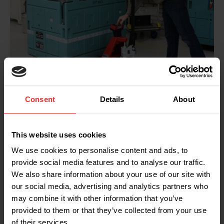
de aluguer encaixa
Quer experimentar os benefícios da pesagem móvel
durante um período de tempo antes da compra
Consent
Details
About
CryoTechnics usa RAVAS-1100
para pesar gelo seco
This website uses cookies
A CryoTechnics Cleaning Solutions utiliza um
We use cookies to personalise content and ads, to
RAVAS-1100 para pesar gelo seco, um produto
provide social media features and to analyse our traffic.
altamente volátil. A partir de um grande tanque, o
We also share information about your use of our site with
dióxido de carbono líquido flui para a área de
our social media, advertising and analytics partners who
produção, onde uma máquina o congela e o forma
may combine it with other information that you’ve
em pellets. Estes são imediatamente doseados em
provided to them or that they’ve collected from your use
recipientes especiais, utilizando o pesador de
paletes RAVAS-1100 para medir o peso
of their services.