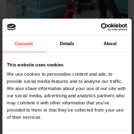
Consent
Details
About
CryoTechnics utiliza un RAVAS-
1100 para pesar hielo seco
This website uses cookies
CryoTechnics Cleaning Solutions utiliza una
We use cookies to personalise content and ads, to
RAVAS-1100 para pesar hielo seco, un producto
provide social media features and to analyse our traffic.
muy volátil. Desde un gran depósito, el dióxido de
We also share information about your use of our site with
carbono líquido fluye hasta la zona de producción,
our social media, advertising and analytics partners who
donde una máquina lo congela y le da forma de
may combine it with other information that you’ve
gránulos. Estos se dosifican inmediatamente en
provided to them or that they’ve collected from your use
contenedores especiales, utilizando la báscula para
of their services.
transpaletas RAVAS-1100 para medir el peso
solicitado. Este es uno de los ejemplos para los que
se puede utilizar una transpaleta de RAVAS Rental.