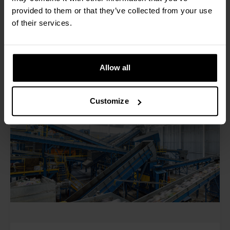
numerosas ventajas del pesaje móvil en la gestión
provided to them or that they’ve collected from your use
de residuos y el reciclaje.
of their services.
Leer más
Allow all
Customize