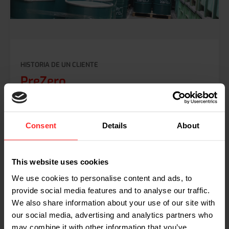
HISTORIA DE UN CLIENTE
PreZero
La cooperación entre PreZero y RAVAS se remonta
a más de dos décadas. Cada día utilizan 15 sistemas
de pesaje móviles en transpaletas eléctricas, dos
Consent
Details
About
básculas móviles, una carretilla elevadora con
iForks y una transpaleta manual. Dado que los
sistemas de pesaje de PreZero se utilizan con fines
comerciales, todos ellos se someten a una
This website uses cookies
calibración anual. ¿Qué ventajas obtiene PreZero?
We use cookies to personalise content and ads, to
Tiempo, flexibilidad, reducción de errores y mucho
provide social media features and to analyse our traffic.
más.
We also share information about your use of our site with
our social media, advertising and analytics partners who
Lea la historia completa de PreZero y descubra las
may combine it with other information that you’ve