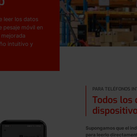
p
 leer los datos
e pesaje móvil en
y mejorada
o intuitivo y
PARA TELÉFONOS IN
Todos los 
dispositivo
Supongamos que el indi
para leerlo directament