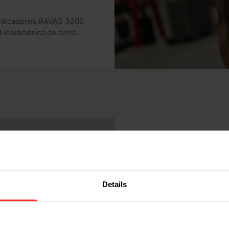
 indicadores RAVAS 3200
 inalámbrica de serie.
RAVAS Indi
Details
Con la RAVAS Indicator
desde su sistema de pes
nueva y mejorada RAVAS
funcionalidad de regist