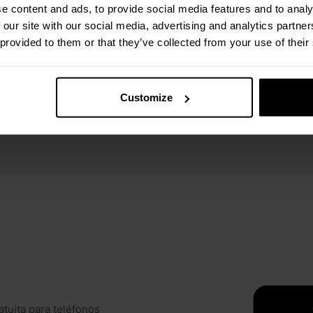
e content and ads, to provide social media features and to analy
Ver todas las especi
 our site with our social media, advertising and analytics partn
 provided to them or that they’ve collected from your use of their
Customize
atuita para teléfonos