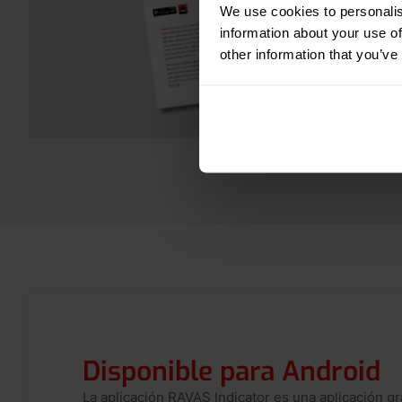
We use cookies to personalis
information about your use of
other information that you’ve
Disponible para Android
La aplicación RAVAS Indicator es una aplicación gr