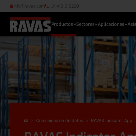
info@ravas.com
+31 418 515220
Productos
Sectores
Aplicaciones
Asis
Comunicación de datos
RAVAS Indicator App