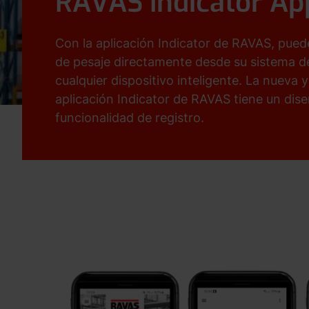
RAVAS Indicator Ap
Con la aplicación Indicator de RAVAS, puede
de pesaje directamente desde su sistema d
cualquier dispositivo inteligente. La nueva 
aplicación Indicator de RAVAS tiene un diseñ
funcionalidad de registro.