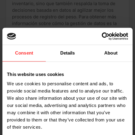
inventario, sino que también respalda la toma de
decisiones basada en datos al agilizar mejor los
procesos de registro del peso. Para obtener más
información sobre cómo la gestión de datos es la
base de procesos empresariales más inteligentes,
lea nuestro blog.
Leer más
Consent
Details
About
This website uses cookies
We use cookies to personalise content and ads, to
provide social media features and to analyse our traffic.
We also share information about your use of our site with
our social media, advertising and analytics partners who
may combine it with other information that you’ve
provided to them or that they’ve collected from your use
of their services.