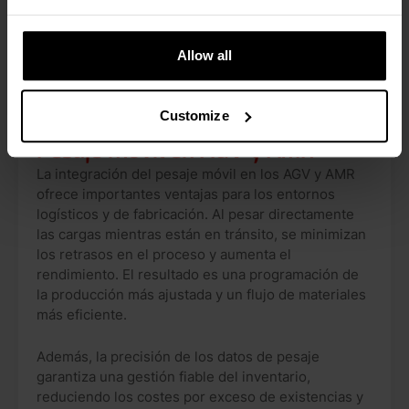
Allow all
Customize
DESCUBRA LAS VENTAJAS
Pesaje móvil en AGV y AMR
La integración del pesaje móvil en los AGV y AMR
ofrece importantes ventajas para los entornos
logísticos y de fabricación. Al pesar directamente
las cargas mientras están en tránsito, se minimizan
los retrasos en el proceso y aumenta el
rendimiento. El resultado es una programación de
la producción más ajustada y un flujo de materiales
más eficiente.
Además, la precisión de los datos de pesaje
garantiza una gestión fiable del inventario,
reduciendo los costes por exceso de existencias y