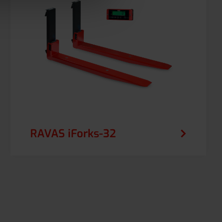
RAVAS iForks-32
RAVAS iForks-32 sprawia, że dokładna waga
podczas transportu wózkiem widłowym jest
łatwa, całkowicie bezprzewodowa i
nieprzerwana.