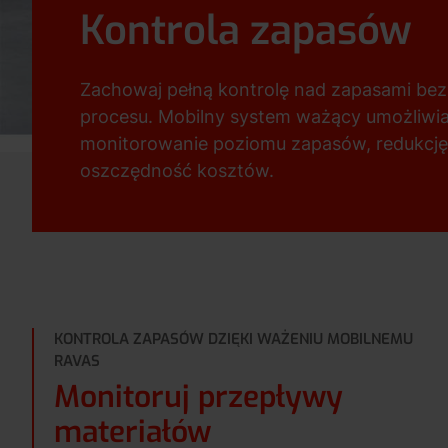
Kontrola zapasów
Zachowaj pełną kontrolę nad zapasami bez
procesu. Mobilny system ważący umożliwi
monitorowanie poziomu zapasów, redukcję
oszczędność kosztów.
KONTROLA ZAPASÓW DZIĘKI WAŻENIU MOBILNEMU
RAVAS
Monitoruj przepływy
materiałów