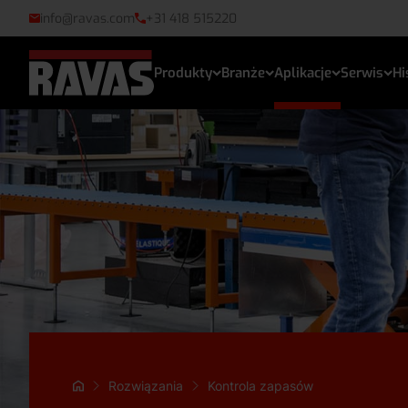
info@ravas.com
+31 418 515220
Produkty
Branże
Aplikacje
Serwis
Hi
Rozwiązania
Kontrola zapasów