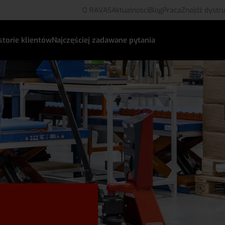
O RAVAS
Aktualności
Blog
Praca
Znajdź dystr
storie klientów
Najczęściej zadawane pytania