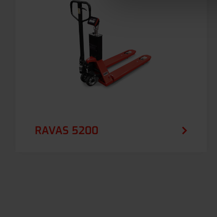
RAVAS 5200
Zaawansowany technologicznie ręczny
wózek paletowy z obrotowym ekranem
dotykowym i rozbudowanymi funkcjami
ważenia. Zawiera program do liczenia sztuk.