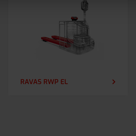
RAVAS RWP EL
RAVAS RPW EL integruje ważenie z
elektrycznym wózkiem paletowym,
umożliwiając pomiar ładunków
bezpośrednio podczas transportu bez
marnowania czasu.