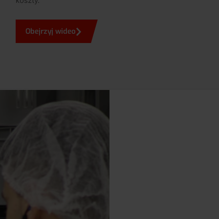
koszty.
Obejrzyj wideo