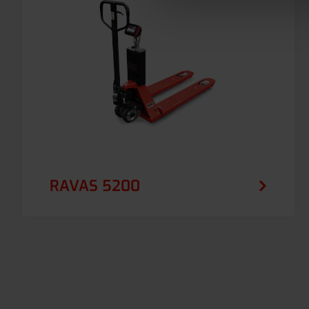
RAVAS 5200
Un transpalette manuel peseur de haute
technologie avec un affichage à écran
tactile rotatif et des fonctionnalités de
pesage étendues. Comprend un programme
de comptage de piéces.