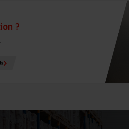
tion ?
.
is