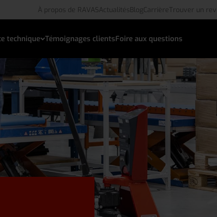
À propos de RAVAS
Actualités
Blog
Carrière
Trouver un re
ce technique
Témoignages clients
Foire aux questions