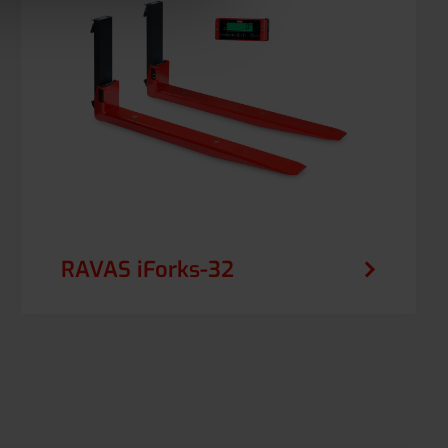
RAVAS iForks-32
Avec le RAVAS iForks-32, il est facile de
peser avec précision pendant le transport
par chariot élévateur, sans fil et sans
interruption.