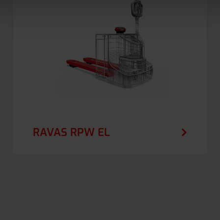
RAVAS RPW EL
Le RAVAS RPW EL intègre le pesage dans
votre transpalette électrique, ce qui vous
permet de mesurer les charges directement
pendant le transport, sans perte de temps.