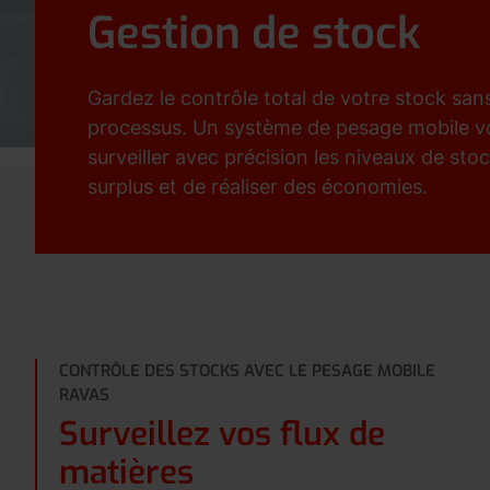
Gestion de stock
Gardez le contrôle total de votre stock san
processus. Un système de pesage mobile v
surveiller avec précision les niveaux de stoc
surplus et de réaliser des économies.
CONTRÔLE DES STOCKS AVEC LE PESAGE MOBILE
RAVAS
Surveillez vos flux de
matières