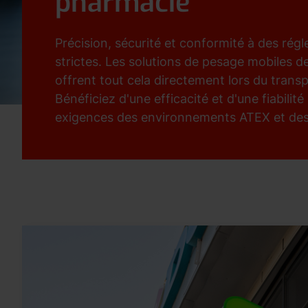
pharmacie
Précision, sécurité et conformité à des rég
strictes. Les solutions de pesage mobiles 
offrent tout cela directement lors du transp
Bénéficiez d'une efficacité et d'une fiabilit
exigences des environnements ATEX et de