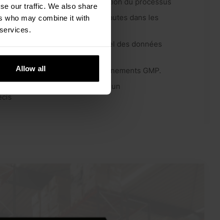
du déplacement, sans interruption du processus
se our traffic. We also share
ues d'erreurs de pesage et de fautes dans les
ers who may combine it with
 services.
te grâce à la liaison en temps réel des données
Allow all
s aux zones ATEX et aux environnements GMP.
et aux contrôles qualité grâce à un
écis