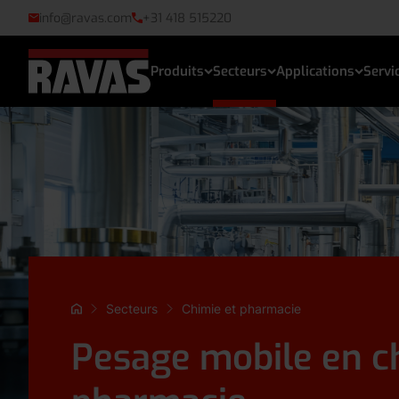
info@ravas.com
+31 418 515220
Produits
Secteurs
Applications
Servi
Secteurs
Chimie et pharmacie
Pesage mobile en c