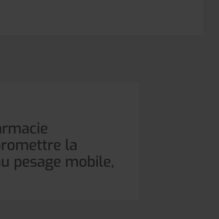
harmacie
promettre la
au pesage mobile,