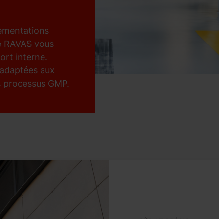
lementations
de RAVAS vous
ort interne.
é adaptées aux
s processus GMP.