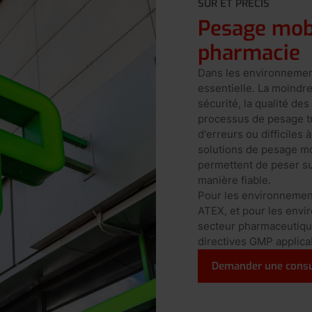
SÛR ET PRÉCIS
Pesage mobi
pharmacie
Dans les environnement
essentielle. La moindr
sécurité, la qualité de
processus de pesage tr
d'erreurs ou difficiles
solutions de pesage mo
permettent de peser su
manière fiable.
Pour les environnements
ATEX, et pour les envi
secteur pharmaceutique
directives GMP applica
Demander une consu