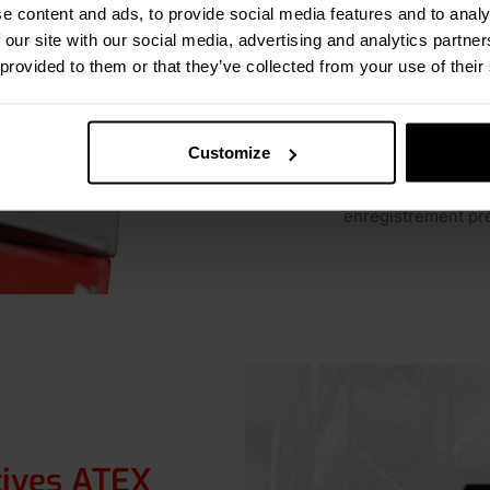
Pesage au moment 
e content and ads, to provide social media features and to analy
Réduction des risq
 our site with our social media, advertising and analytics partn
poids des lots
 provided to them or that they’ve collected from your use of their
Traçabilité complè
avec WMS ou TMS
Customize
Solutions adaptée
Soutien aux audits 
enregistrement pr
ives ATEX