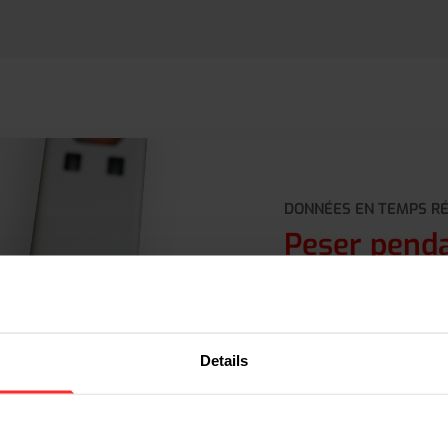
DONNÉES EN TEMPS R
Peser pend
Dans le secteur chimiq
maniabilité : de la réc
solutions de pesage mo
directement lors des m
Details
actions supplémentaire
les processus sont mis
peuvent être reliées à