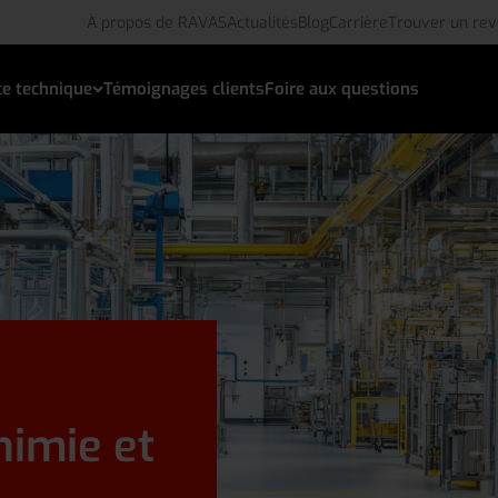
À propos de RAVAS
Actualités
Blog
Carrière
Trouver un re
ce technique
Témoignages clients
Foire aux questions
himie et