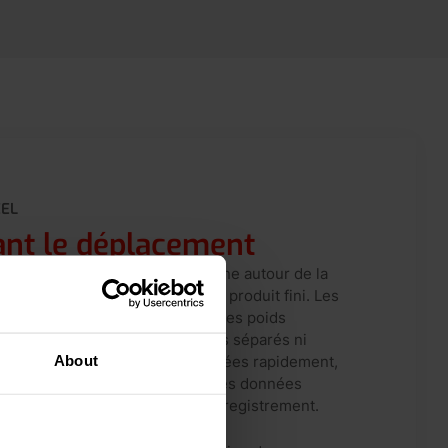
ÉEL
ant le déplacement
ue et pharmaceutique, tout tourne autour de la
eption des matières premières au produit fini. Les
biles permettent d'enregistrer les poids
ouvements internes, sans arrêts séparés ni
About
s. Ainsi, les erreurs sont détectées rapidement,
 en place plus efficacement et les données
 vos systèmes de qualité ou d'enregistrement.