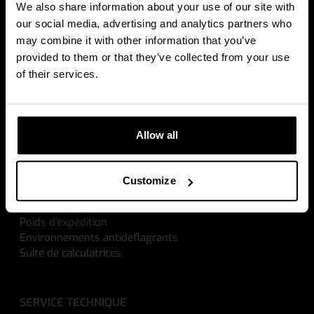
We also share information about your use of our site with
our social media, advertising and analytics partners who
may combine it with other information that you’ve
SOLUTIONS DE PESAGE
provided to them or that they’ve collected from your use
of their services.
Transpalettes manuels peseurs
Balances pour transpalettes électriques
Balances pour chariots élévateurs
Allow all
SOLUTIONS
Customize
Pick by Weight
Vérification des entrées
Poids d'expédition
Environnements antidéflagrants
Suite de calculatrices
SERVICE TECHNIQUE