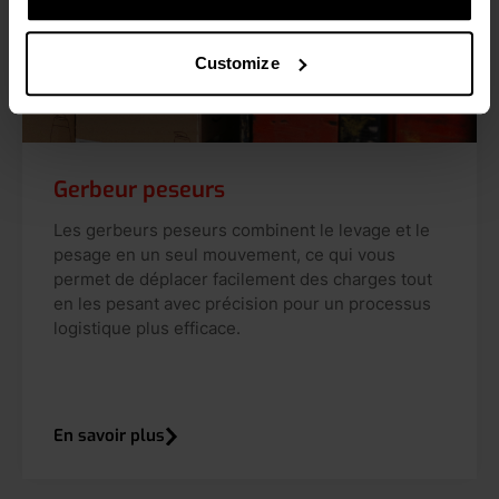
Customize
Gerbeur peseurs
Les gerbeurs peseurs combinent le levage et le
pesage en un seul mouvement, ce qui vous
permet de déplacer facilement des charges tout
en les pesant avec précision pour un processus
logistique plus efficace.
En savoir plus