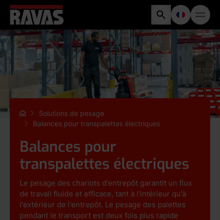
Solutions de pesage
Balances pour transpalettes électriques
Balances pour
transpalettes électriques
Le pesage des chariots d'entrepôt garantit un flux
de travail fluide et efficace, tant à l'intérieur qu'à
l'extérieur de l'entrepôt. Le pesage des palettes
pendant le transport est deux fois plus rapide