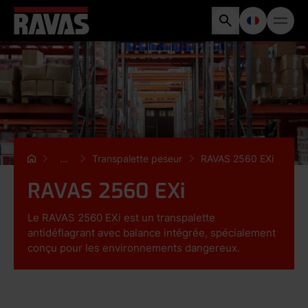
...
Transpalette peseur
RAVAS 2560 EXi
RAVAS 2560 EXi
Le RAVAS 2560 EXi est un transpalette
antidéflagrant avec balance intégrée, spécialement
conçu pour les environnements dangereux.