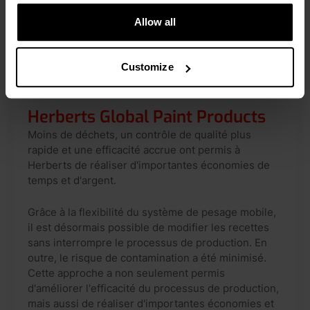
Allow all
Customize
TÉMOIGNAGE CLIENT
Herberts Global Paint Products
Moins de déchets, un contrôle de qualité plus
rapide et une efficacité accrue ont permis à
Herberts de réaliser d'importantes économies de
temps et d'argent.
Grâce à la flexibilité du système de pesage mobile,
il est désormais possible de modifier les recettes
sans interrompre le processus de production. En
outre, le risque de contamination a été minimisé.
Cette approche a non seulement permis
d'améliorer l'efficacité du processus de production,
mais aussi de réaliser d'importantes économies et