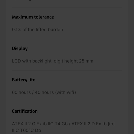
Maximum tolerance
0.1% of the lifted burden
Display
LCD with backlight, digit height 25 mm
Battery life
60 hours / 40 hours (with wifi)
Certification
ATEX II 2 G Ex ib IIC T4 Gb / ATEX II 2 D Ex tb [ib]
IIIC T60°C Db