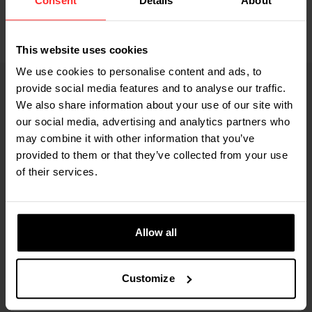
Consent
Details
About
in Echtzeit und sorgt so für eine optimale Steuerung und
verbesserte Sicherheit.
This website uses cookies
We use cookies to personalise content and ads, to
provide social media features and to analyse our traffic.
SPEZIFIKATION VERKABELTE VERSION
We also share information about your use of our site with
our social media, advertising and analytics partners who
INTEGRIERTE ANBAUGERÄTE
may combine it with other information that you’ve
provided to them or that they’ve collected from your use
of their services.
Wiegekapazität
2.500 kg
Allow all
Anzeigeschritt
Customize
2 kg, optional 1 kg