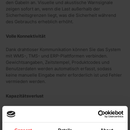
den Gabeln an. Visuelle und akustische Warnsignale
zeigen sofort an, wenn die Last außerhalb der
Sicherheitsgrenzen liegt, was die Sicherheit während
des Gebrauchs erheblich erhöht.
Volle Konnektivität
Dank drahtloser Kommunikation können Sie das System
mit WMS-, TMS- und ERP-Plattformen verbinden.
Gewichtsangaben, Zeitstempel, Produktcodes und
Benutzerdaten werden automatisch erfasst, sodass
keine manuelle Eingabe mehr erforderlich ist und Fehler
vermieden werden.
Kapazitätsverlust
Unsere neueste Wiegelösung für Gabelstapler wurde
entwickelt, um Kapazitätsverluste zu minimieren. Dank
der neuen 2D-Wägezellen sind die Messungen genauer
und stabiler. Das System ermittelt den Lastschwerpunkt