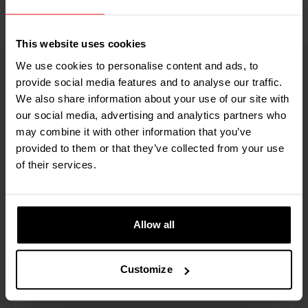
garantindo um controlo ideal e maior segurança.
This website uses cookies
We use cookies to personalise content and ads, to
provide social media features and to analyse our traffic.
SPECS
EQUIPAMENTO ADICIONAL INTEGRADO
We also share information about your use of our site with
our social media, advertising and analytics partners who
may combine it with other information that you’ve
provided to them or that they’ve collected from your use
Capacidade de pesagem
of their services.
2.500 kg
Secção da balança
Allow all
2 kg, opcionalmente 1 kg
Customize
Tolerância