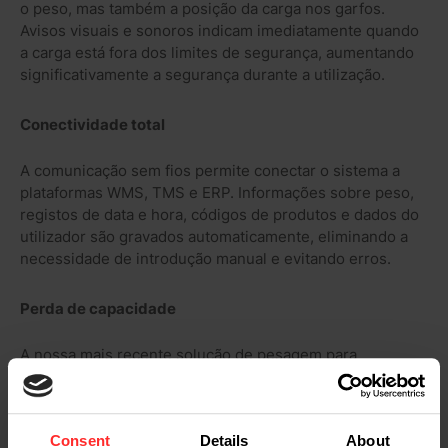
o peso, mas também a posição da carga nos garfos.
Avisos visuais e sonoros indicam imediatamente quando
a carga está fora dos limites de segurança, aumentando
significativamente a segurança durante a utilização.
Conectividade total
A comunicação sem fios permite conectar o sistema a
plataformas WMS, TMS e ERP. Informações sobre peso,
registos de data e hora, códigos de produtos e dados do
utilizador são gravados automaticamente, eliminando a
necessidade de introdução manual e evitando erros.
Perda de capacidade
A nossa mais recente solução de pesagem para
empilhadeiras foi projetada para minimizar a perda de
capacidade. Graças às novas células de carga 2D, as
medições são mais precisas e estáveis. O sistema
Consent
Details
About
determina o centro de gravidade da carga em tempo real,