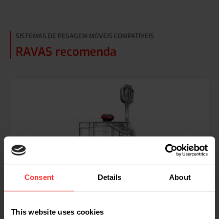
SISTEMAS DE PESAGEM MÓVEIS COMPATÍVEIS
RAVAS recomenda
Consent
Details
About
RPW EL
This website uses cookies