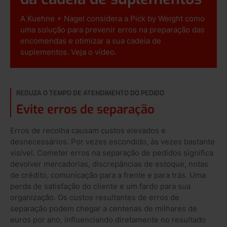
A Kuehne + Nagel considera a Pick by Weight como
uma solução para prevenir erros na preparação das
encomendas e otimizar a sua cadeia de
suplementos. Veja o vídeo.
REDUZA O TEMPO DE ATENDIMENTO DO PEDIDO
Evite erros de separação
Erros de recolha causam custos elevados e
desnecessários. Por vezes escondido, às vezes bastante
visível. Cometer erros na separação de pedidos significa
devolver mercadorias, discrepâncias de estoque, notas
de crédito, comunicação para a frente e para trás. Uma
perda de satisfação do cliente e um fardo para sua
organização. Os custos resultantes de erros de
separação podem chegar a centenas de milhares de
euros por ano, influenciando diretamente no resultado