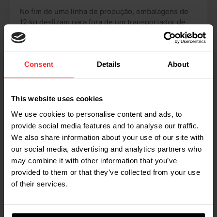
No fim de uma linha de produção, embalagens de
12 kg deslizam para fora de um transportador de
rolos. São acondicionadas em grades de plástico
grandes, 50 embalagens em cada grade. As
empilhadoras especiais da Toyota com mastro
retrátil não só empilham as caixas para expedição,
Consent
Details
About
mas também as pesam para verificar se a entrega
contém a quantidade de produto correta. Para este
efeito, as empilhadoras mecânicas estão equipadas
This website uses cookies
com balanças iForkslegalmente aprovadas para
We use cookies to personalise content and ads, to
comércio. O visor do sistema iForks mostra o peso
provide social media features and to analyse our traffic.
exato da grade sobre os garfos.
We also share information about your use of our site with
our social media, advertising and analytics partners who
As empilhadoras também pesam restos de
may combine it with other information that you’ve
materiais que são produtos derivados do processo
de produção. Estes materiais podem ser
provided to them or that they’ve collected from your use
reutilizados na produção, sendo pesados para
of their services.
efeitos de gestão de stock antes de serem
transportados de volta para o armazém.