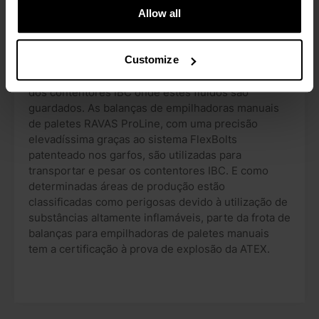
Allow all
Num edifício no outro lado das instalações da 3M
são produzidos fluidos inertes para arrefecimento e
limpeza de sistemas eletrónicos. Estes "fluidos de
Customize
engenharia" representam um valor elevado, motivo
pelo qual é feito um controlo meticuloso do peso
dos contentores IBC onde estes fluidos são
guardados. As balanças de empilhadoras manuais
de paletes RAVAS ProLine, com uma precisão
elevadíssima graças ao sistema FlexBolts
patenteado nos garfos, são utilizadas para
transportar e pesar os contentores IBC. E como
determinadas áreas de produção estão
classificadas como perigosas devido à utilização de
substâncias altamente inflamáveis, parte da frota de
balanças para empilhadoras de paletes manuais
tem a certificação à prova de explosão da ATEX.