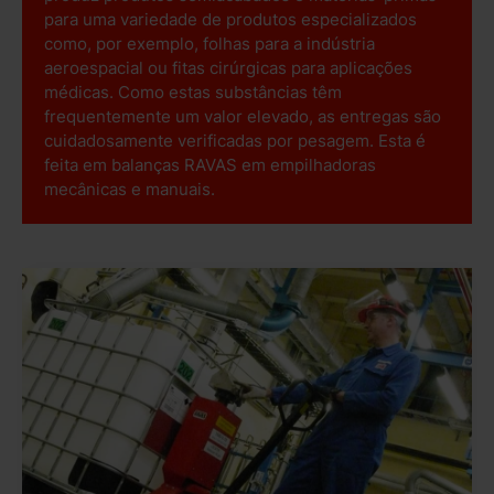
para uma variedade de produtos especializados
como, por exemplo, folhas para a indústria
aeroespacial ou fitas cirúrgicas para aplicações
médicas. Como estas substâncias têm
frequentemente um valor elevado, as entregas são
cuidadosamente verificadas por pesagem. Esta é
feita em balanças RAVAS em empilhadoras
mecânicas e manuais.