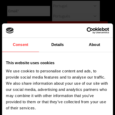
Consent
Details
About
SOLUÇÕES DE PESAGEM
This website uses cookies
Porta-palets manual balança
We use cookies to personalise content and ads, to
Balanças em máquinas de armazém
provide social media features and to analyse our traffic.
Balanças para empilhadores
We also share information about your use of our site with
Comunicação de dados
our social media, advertising and analytics partners who
may combine it with other information that you’ve
provided to them or that they’ve collected from your use
SOLUÇÕES
of their services.