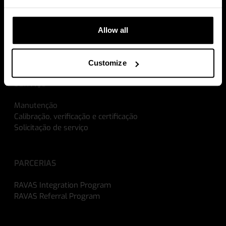
Pick by Weight
Verificação de mercadoria rececionada
Pesos de envios
Allow all
A prova de explosão
Calculadoras de ROI
Customize
SERVIÇO
Manutenção
Calibração, verificação e certificação
Solicitação de serviço
PARCERIAS
RAVAS Integration Program
RAVAS Referral Program