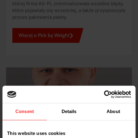
której firma AS-PL zminimalizowała wszelkie błędy,
które pojawiały się wcześniej, a także przyspieszyła
proces pakowania palety.
Więcej o Pick by Weight
Consent
Details
About
This website uses cookies