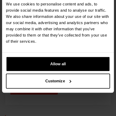
We use cookies to personalise content and ads, to
provide social media features and to analyse our traffic.
We also share information about your use of our site with
our social media, advertising and analytics partners who
Artur Bubienko, Menedżer
may combine it with other information that you’ve
Magazynu w AS-PL
provided to them or that they’ve collected from your use
„Najważniejsze z punktu widzenia firmy jest
of their services.
wyeliminowanie błędów, a co za tym idzie kosztów,
które ponosimy z tytułu reklamacji czy zwrotów.
Ponadto oszczędziliśmy czas i wysiłek
pracowników magazynu. W nowej sytuacji
Allow all
wystarczy jedna osoba do realizacji pełnego
zamówienia, a ostateczne kontrole nie są
konieczne”.
Customize
Dowiedz się więcej