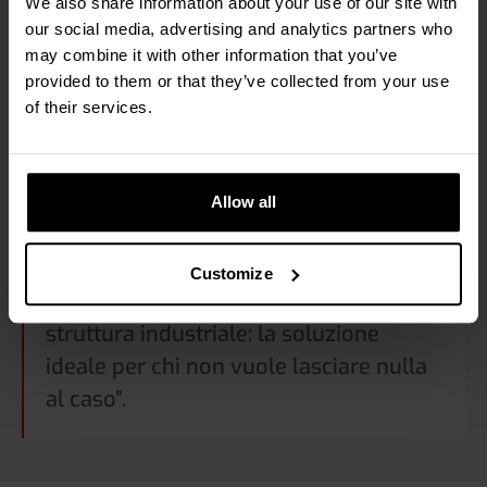
We also share information about your use of our site with
our social media, advertising and analytics partners who
may combine it with other information that you’ve
Visualizza tutte le specifiche
provided to them or that they’ve collected from your use
of their services.
KARIN STERKEN, RESPONSABILE DEL TEAM DELL'UFFICIO
Allow all
VENDITE DI RAVAS
“RAVAS ProLine 6200 combina una
Customize
precisione senza pari con una solida
struttura industriale: la soluzione
ideale per chi non vuole lasciare nulla
al caso”.