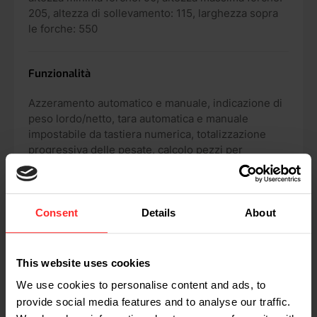
205, altezza di sollevamento: 115, larghezza sopra
le forche: 550
Funzionalità
Azzeramento automatico e manuale, indicazione di
peso lordo/netto, tara automatica e manuale
impostabile da tastiera numerica, totalizzazione
progressiva delle pesate, calcolo pezzi per
campionatura o peso singolo, indicazione d’errore
sul display
Consent
Details
About
Opzioni
Software specifico per cliente, 2 batterie extra
This website uses cookies
intercambiabili, stampante termale integrata,
We use cookies to personalise content and ads, to
connettività wireless, versione omologata, OIML III,
transpallet in acciaio inossidabile qualita’ premium
provide social media features and to analyse our traffic.