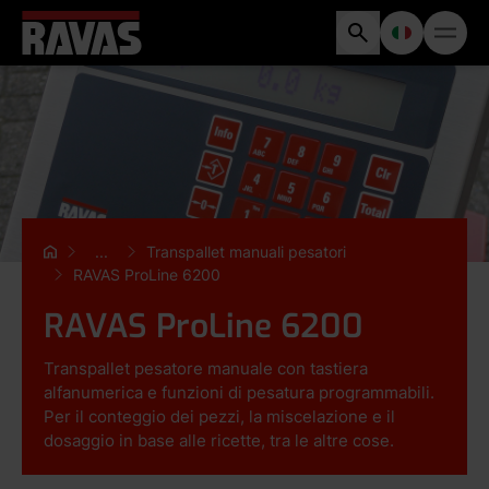
...
Transpallet manuali pesatori
RAVAS ProLine 6200
RAVAS ProLine 6200
Transpallet pesatore manuale con tastiera
alfanumerica e funzioni di pesatura programmabili.
Per il conteggio dei pezzi, la miscelazione e il
dosaggio in base alle ricette, tra le altre cose.