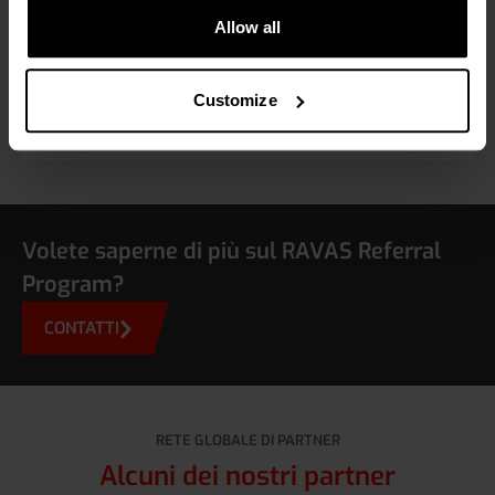
La chiave del successo continuo è un piano di
comunicazione strategico. A tal fine, sviluppiamo un
Allow all
piano di comunicazione che si adatti ai vostri
impegni.
Customize
Volete saperne di più sul RAVAS Referral
Program?
CONTATTI
RETE GLOBALE DI PARTNER
Alcuni dei nostri partner