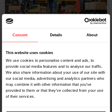
Consent
Details
About
È UNA PARTITA
This website uses cookies
Cosa succede dopo?
We use cookies to personalise content and ads, to
Rimborso
provide social media features and to analyse our traffic.
We also share information about your use of our site with
Una volta che uno dei lead effettua un ordine, in
our social media, advertising and analytics partners who
qualità di partner di riferimento avrete diritto a una
commissione di riferimento pari al 5% del valore
may combine it with other information that you’ve
dell'ordine.
provided to them or that they’ve collected from your use
of their services.
Contatto regolare