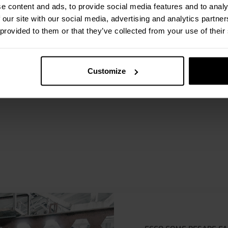
e content and ads, to provide social media features and to analy
velocemente senza sacrificare la p
 our site with our social media, advertising and analytics partn
 provided to them or that they’ve collected from your use of their
satura mobile durante il processo
iano tempo, ma aumentano anche l
Customize
orte”.