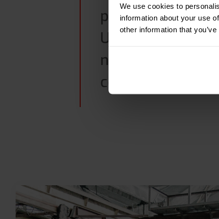
We use cookies to personalis
per lavorare più 
information about your use of
other information that you’ve
Utilizzando la pe
non solo risparm
controllo delle sc