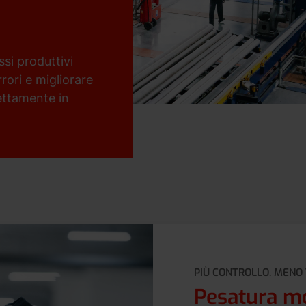
si produttivi
rori e migliorare
rettamente in
PIÙ CONTROLLO. MENO
Pesatura mo