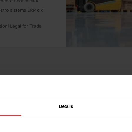
amente riconosciute
ostro sistema ERP o di
zioni Legal for Trade
Details
NAGER PRESSO RAVAS
l settore manifatturiero sono all