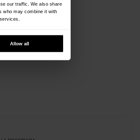
se our traffic. We also share
recisione.
ers who may combine it with
 services.
 di produzione,
a qualità e il
Allow all