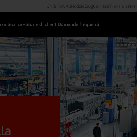
Chi è RAVAS
Notizie
Blog
Carriera
Trova un rive
nza tecnica
Storie di clienti
Domande frequenti
la