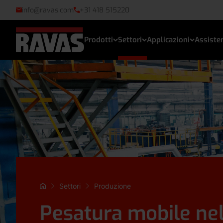
info@ravas.com
+31 418 515220
Prodotti
Settori
Applicazioni
Assiste
Settori
Produzione
Pesatura mobile nel