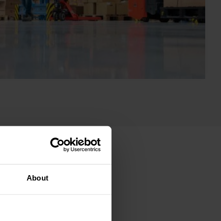
About
a ricerca di modi