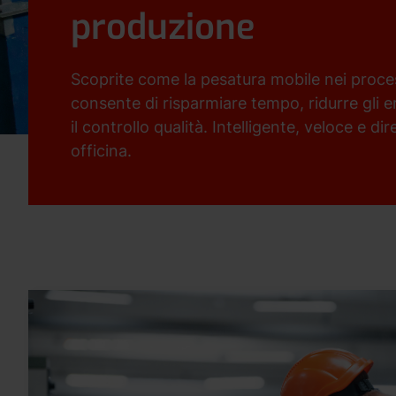
produzione
Scoprite come la pesatura mobile nei proces
consente di risparmiare tempo, ridurre gli er
il controllo qualità. Intelligente, veloce e di
officina.