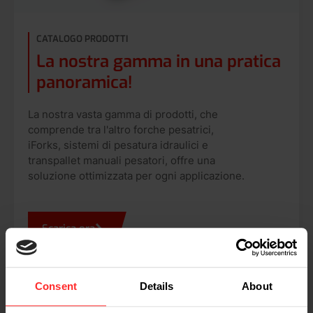
CATALOGO PRODOTTI
La nostra gamma in una pratica
panoramica!
La nostra vasta gamma di prodotti, che
comprende tra l'altro forche pesatrici,
iForks, sistemi di pesatura idraulici e
transpallet manuali pesatori, offre una
soluzione ottimizzata per ogni applicazione.
Scarica ora
Consent
Details
About
DISPONIBILITÀ E COMPATIBILITÀ