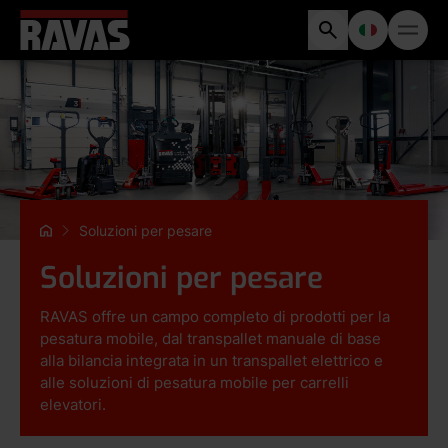
Soluzioni per pesare
Soluzioni per pesare
RAVAS offre un campo completo di prodotti per la
pesatura mobile, dal transpallet manuale di base
alla bilancia integrata in un transpallet elettrico e
alle soluzioni di pesatura mobile per carrelli
elevatori.