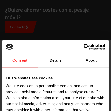
¿Quiere ahorrar costes con el pesaje
móvil?
Contacto
JOANNA ŚLAŻYŃSKA, COORDINADORA DE PROYECTOS EN
Consent
Details
About
LA CASA DE CLASIFICACIÓN DE DPD POLONIA
"La integración de esta solución ha
This website uses cookies
creado una agradable sinergia dentro
We use cookies to personalise content and ads, to
de nuestras operaciones de cada día.
provide social media features and to analyse our traffic.
La posibilidad de realizar mediciones
We also share information about your use of our site with
sin tener que conducir nuestros
our social media, advertising and analytics partners who
may combine it with other information that you’ve