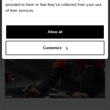
vehículos más allá de una báscula
provided to them or that they’ve collected from your use
estática ha hecho que nuestros
of their services.
procesos de cross-docking sean
mucho más eficientes."
Allow all
Customize