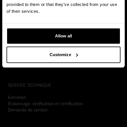
Balances pour transpalettes électriques
provided to them or that they’ve collected from your use
Balances pour chariots élévateurs
of their services.
SOLUTIONS
Allow all
Pick by Weight
Vérification des entrées
Poids d'expédition
Customize
Environnements antidéflagrants
Suite de calculatrices
SERVICE TECHNIQUE
Entretien
Étalonnage, vérification et certification
Demande de service