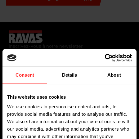
Inscrivez-vous à notre newsletter
Consent
Details
About
This website uses cookies
We use cookies to personalise content and ads, to
provide social media features and to analyse our traffic.
SOLUTIONS DE PESAGE
We also share information about your use of our site with
our social media, advertising and analytics partners who
Transpalettes manuels peseurs
may combine it with other information that you’ve