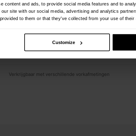
e content and ads, to provide social media features and to analy
 our site with our social media, advertising and analytics partn
LCD twee kleuren, cijferhoogte 20 mm, backlight
 provided to them or that they’ve collected from your use of their
Via RS232-poort of via draadloze verbindingsopties
Customize
Optioneel: geijkte uitvoering, klasse OIML III
Verkrijgbaar met verschillende vorkafmetingen