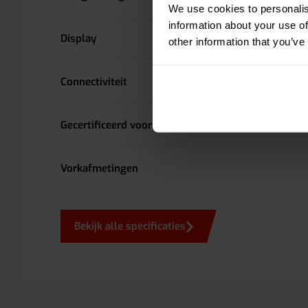
We use cookies to personalis
information about your use of
Display
other information that you’ve
Connectiviteit
Gecertificeerd voor handelsdoeleinden
Vorkafmetingen
Bekijk alle specificaties