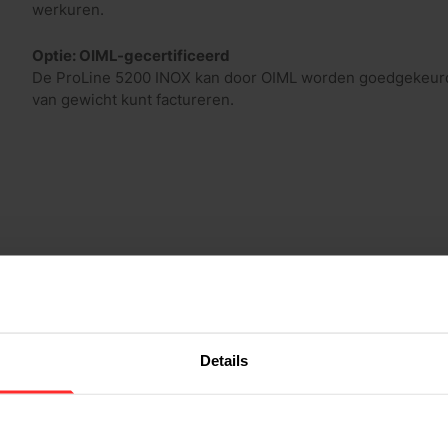
werkuren.
Optie: OIML-gecertificeerd
De ProLine 5200 INOX kan door OIML worden goedgekeurd v
van gewicht kunt factureren.
Details
Volledig roestvrijstaal (RVS)
2.000 kg