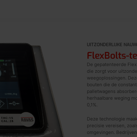
UITZONDERLIJKE NAUW
FlexBolts-t
De gepatenteerde FlexB
die zorgt voor uitzond
weegoplossingen. Deze 
bouten die de constant
palletwagens absorber
herhaalbare weging mo
0,1%.
Deze technologie maak
precisie vereisen, zoa
omgevingen. Bedrijve