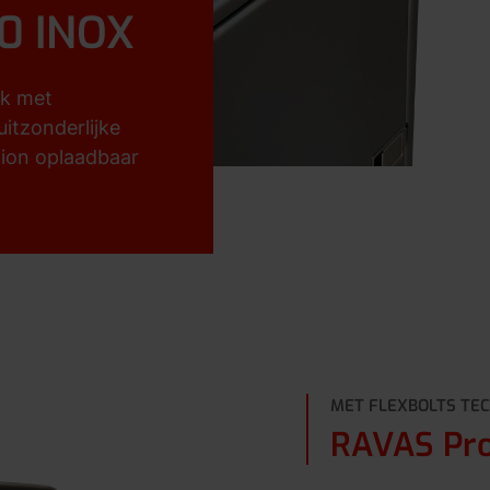
0 INOX
ck met
itzonderlijke
-ion oplaadbaar
MET FLEXBOLTS TE
RAVAS Pro