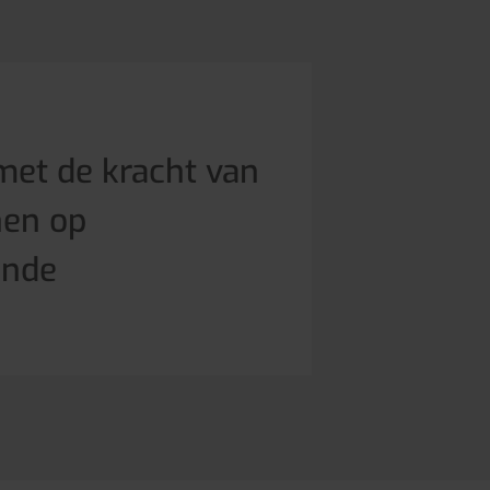
 met de kracht van
nen op
ende