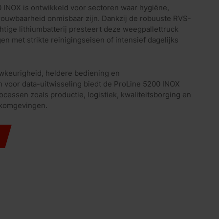
INOX is ontwikkeld voor sectoren waar hygiëne,
ouwbaarheid onmisbaar zijn. Dankzij de robuuste RVS-
htige lithiumbatterij presteert deze weegpallettruck
n met strikte reinigingseisen of intensief dagelijks
wkeurigheid, heldere bediening en
n voor data-uitwisseling biedt de ProLine 5200 INOX
ocessen zoals productie, logistiek, kwaliteitsborging en
rkomgevingen.