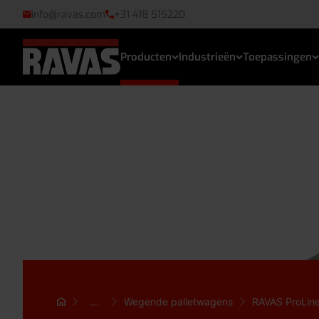
info@ravas.com
+31 418 515220
Producten
Industrieën
Toepassingen
...
Wegende palletwagens
RAVAS ProLin