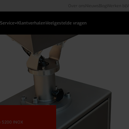
Over ons
Nieuws
Blog
Werken bij
V
Service
Klantverhalen
Veelgestelde vragen
e 5200 INOX