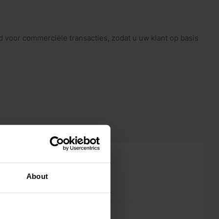
oor commerciële transacties, zodat u uw klant op basis
About