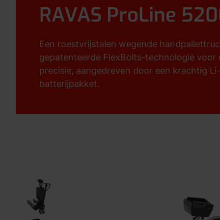
RAVAS ProLine 520
Een roestvrijstalen wegende handpallettru
gepatenteerde FlexBolts-technologie voor u
precisie, aangedreven door een krachtig Li
batterijpakket.