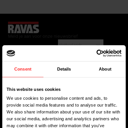
Meld je aan voor onze nieuwsbrief
Consent
Details
About
This website uses cookies
We use cookies to personalise content and ads, to
WEEGOPLOSSINGEN
provide social media features and to analyse our traffic.
We also share information about your use of our site with
Wegende handpalletwagens
our social media, advertising and analytics partners who
Wegende magazijntrucks
may combine it with other information that you’ve