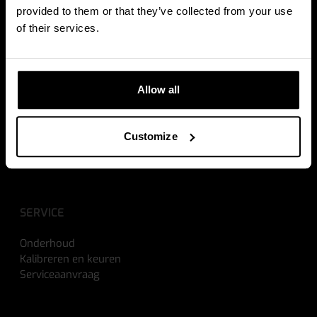
Weegoplossingen voor vorkheftrucks
provided to them or that they’ve collected from your use
Datamanagement
of their services.
TOEPASSINGEN
Allow all
Crossdocken
ATEX omgevingen
Orderpicken
Customize
Voorraadbeheer
Calculator suite
SERVICE
Onderhoud
Kalibreren en keuren
Serviceaanvraag